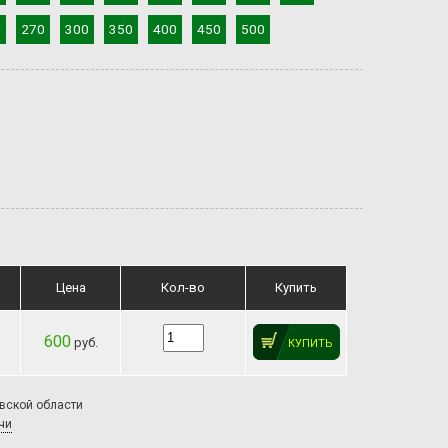
0
270
300
350
400
450
500
Цена
Кол-во
Купить
600
руб.
КУПИТЬ
овской области
чи