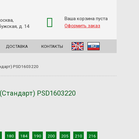
Ваша корзина пуста
Москва,
Оформить заказ
ужская, д. 14
ДОСТАВКА
КОНТАКТЫ
EN
RU
андарт) PSD1603220
(Стандарт) PSD1603220
0
180
184
190
200
205
210
216