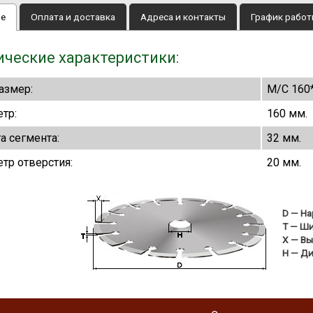
ие
Оплата и доставка
Адреса и контакты
График рабо
ические характеристики:
азмер:
M/С 160
тр:
160 мм.
а сегмента:
32 мм.
тр отверстия:
20 мм.
D
— На
T
— Ши
X
— Вы
H
— Ди