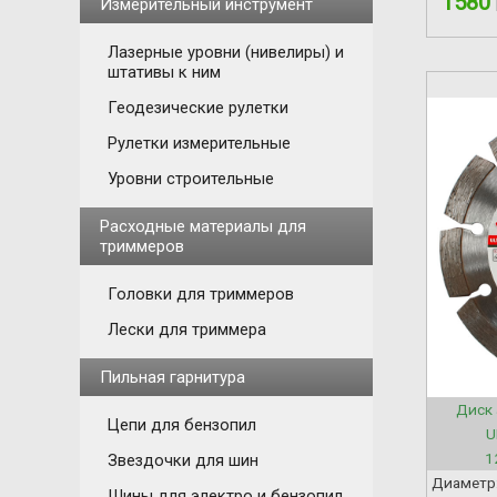
1580
Измерительный инструмент
Лазерные уровни (нивелиры) и
штативы к ним
Геодезические рулетки
Рулетки измерительные
Уровни строительные
Расходные материалы для
триммеров
Головки для триммеров
Лески для триммера
Пильная гарнитура
Диск 
Цепи для бензопил
U
1
Звездочки для шин
Диаметр
Шины для электро и бензопил