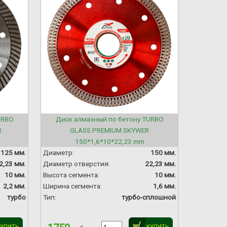
URBO
Диск алмазный по бетону TURBO
R
GLASS PREMIUM SKYWER
150*1,6*10*22,23 mm
125 мм.
Диаметр:
150 мм.
2,23 мм.
Диаметр отверстия:
22,23 мм.
10 мм.
Высота сегмента:
10 мм.
2,2 мм.
Ширина сегмента:
1,6 мм.
турбо
Тип:
турбо-сплошной
КУПИТЬ
КУПИТЬ