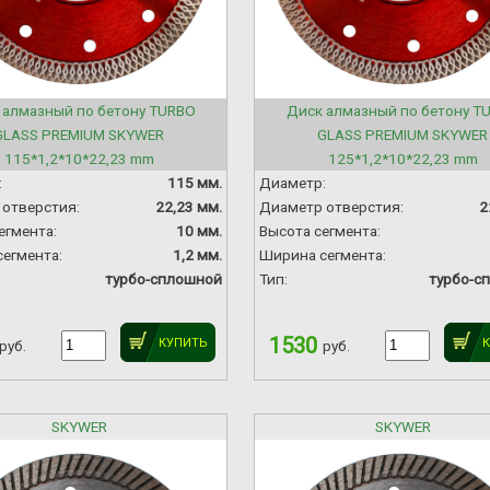
 алмазный по бетону TURBO
Диск алмазный по бетону T
GLASS PREMIUM SKYWER
GLASS PREMIUM SKYWER
115*1,2*10*22,23 mm
125*1,2*10*22,23 mm
:
115 мм.
Диаметр:
отверстия:
22,23 мм.
Диаметр отверстия:
2
егмента:
10 мм.
Высота сегмента:
егмента:
1,2 мм.
Ширина сегмента:
турбо-сплошной
Тип:
турбо-с
1530
КУПИТЬ
руб.
руб.
SKYWER
SKYWER