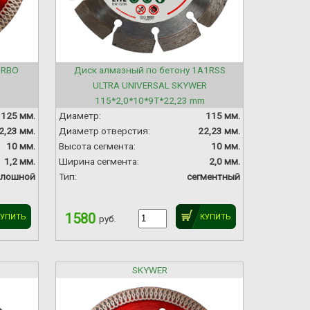
URBO
Диск алмазный по бетону 1A1RSS
ULTRA UNIVERSAL SKYWER
115*2,0*10*9T*22,23 mm
125 мм.
Диаметр:
115 мм.
2,23 мм.
Диаметр отверстия:
22,23 мм.
10 мм.
Высота сегмента:
10 мм.
1,2 мм.
Ширина сегмента:
2,0 мм.
плошной
Тип:
сегментный
1580
КУПИТЬ
КУПИТЬ
руб.
SKYWER