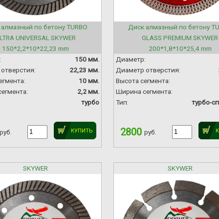
 алмазный по бетону TURBO
Диск алмазный по бетону T
LTRA UNIVERSAL SKYWER
GLASS PREMIUM SKYWER
150*2,2*10*22,23 mm
200*1,8*10*25,4 mm
:
150 мм.
Диаметр:
отверстия:
22,23 мм.
Диаметр отверстия:
егмента:
10 мм.
Высота сегмента:
егмента:
2,2 мм.
Ширина сегмента:
турбо
Тип:
турбо-с
2800
КУПИТЬ
руб.
руб.
SKYWER
SKYWER