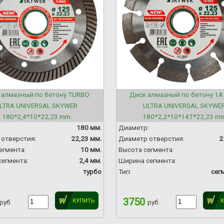
 алмазный по бетону TURBO
Диск алмазный по бетону 1
LTRA UNIVERSAL SKYWER
ULTRA UNIVERSAL SKYWE
180*2,4*10*22,23 mm
180*2,2*10*14T*22,23 m
:
180 мм.
Диаметр:
отверстия:
22,23 мм.
Диаметр отверстия:
2
егмента:
10 мм.
Высота сегмента:
егмента:
2,4 мм.
Ширина сегмента:
турбо
Тип:
сег
3750
КУПИТЬ
руб.
руб.