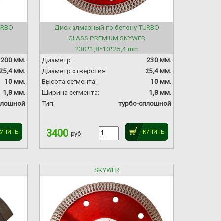
URBO
Диск алмазный по бетону TURBO
GLASS PREMIUM SKYWER
230*1,8*10*25,4 mm
200 мм.
Диаметр:
230 мм.
25,4 мм.
Диаметр отверстия:
25,4 мм.
10 мм.
Высота сегмента:
10 мм.
1,8 мм.
Ширина сегмента:
1,8 мм.
плошной
Тип:
турбо-сплошной
3400
КУПИТЬ
КУПИТЬ
руб.
SKYWER