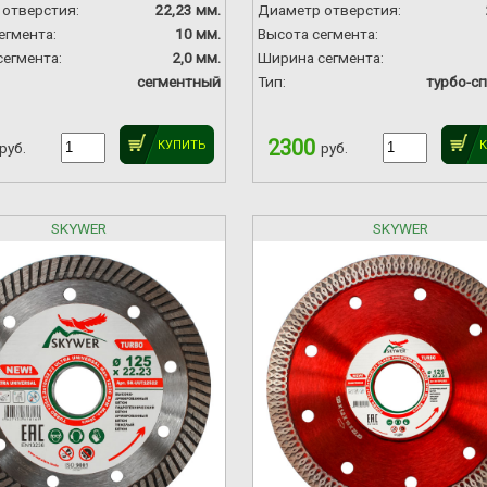
отверстия:
22,23 мм.
Диаметр отверстия:
егмента:
10 мм.
Высота сегмента:
егмента:
2,0 мм.
Ширина сегмента:
сегментный
Тип:
турбо-с
2300
КУПИТЬ
руб.
руб.
SKYWER
SKYWER