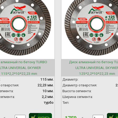
 алмазный по бетону TURBO
Диск алмазный по бетону T
LTRA UNIVERSAL SKYWER
ULTRA UNIVERSAL SKYWE
115*2,2*10*22,23 mm
125*2,2*10*22,23 mm
:
115 мм.
Диаметр:
отверстия:
22,23 мм.
Диаметр отверстия:
2
егмента:
10 мм.
Высота сегмента:
егмента:
2,2 мм.
Ширина сегмента:
турбо
Тип:
КУПИТЬ