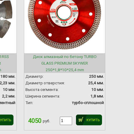
A1RSS
Диск алмазный по бетону TURBO
R
GLASS PREMIUM SKYWER
m
250*1,8*10*25,4 mm
180 мм.
Диаметр:
250 мм.
2,23 мм.
Диаметр отверстия:
25,4 мм.
10 мм.
Высота сегмента:
10 мм.
2,2 мм.
Ширина сегмента:
1,8 мм.
ментный
Тип:
турбо-сплошной
4050
КУПИТЬ
КУПИТЬ
руб.