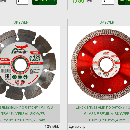
1750
руб.
руб.
SKYWER
SKYWER
алмазный по бетону 1A1RSS
Диск алмазный по бетону T
LTRA UNIVERSAL SKYWER
GLASS PREMIUM SKYWER
25*2,0*10*10T*22,23 mm
180*1,6*10*25,4 mm
:
125 мм.
Диаметр: