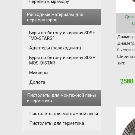
черепице, мрамору
Расходные материалы для
Диск
перфораторов
U
Буры по бетону и кирпичу SDS+
Диаметр
"MD-STARS"
Диаметр 
Адаптеры (переходники)
Высота с
Ширина с
Буры по бетону и кирпичу SDS+
MOS-DISTAR
Тип:
Миксеры
2580
Долота
Пистолеты для монтажной пены
и герметика
Пистолеты для монтажной пены
Пистолеты для герметика