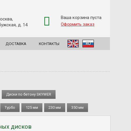
Ваша корзина пуста
Москва,
Оформить заказ
ужская, д. 14
ДОСТАВКА
КОНТАКТЫ
EN
RU
Диски по бетону SKYWER
Турбо
125 мм
230 мм
350 мм
ных дисков