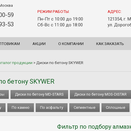
Москва
РЕЖИМ РАБОТЫ:
АДРЕС:
-00-59
Пн-Пт с 10:00 до 19:00
121354, г. 
-93-53
Сб-Вс с 11:00 до 18:00
ул. Дорогоб
ПТОВИКАМ
АКЦИИ
О КОМПАНИИ
КАК ЗАКАЗАТЬ
аталог продукции
>
Диски по бетону SKYWER
по бетону SKYWER
ары
Диски по бетону MD-STARS
Диски по бетону MOS-DISTAR
у
По камню
По асфальту
Сегментные
Сплошные
Фильтр по подбору алмаз