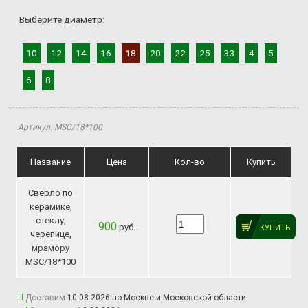
Выберите диаметр:
10
12
14
16
18
20
22
25
33
4
5
6
8
Артикул: MSС/18*100
Название
Цена
Кол-во
Купить
Свёрло по
керамике,
стеклу,
900
руб.
КУПИТЬ
черепице,
мрамору
MSС/18*100
Доставим
10.08.2026 по Москве и Московской области