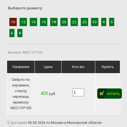
Выберите диаметр:
10
12
14
16
18
20
22
25
33
4
5
6
8
Артикул: MSС/10*100
Название
Цена
Кол-во
Купить
Свёрло по
керамике,
стеклу,
400
руб.
КУПИТЬ
черепице,
мрамору
MSС/10*100
Доставим
08.08.2026 по Москве и Московской области