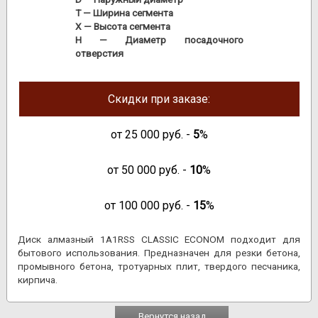
T
— Ширина сегмента
X
— Высота сегмента
H
— Диаметр посадочного
отверстия
Скидки при заказе:
от
25 000
руб. -
5
%
от
50 000
руб. -
10
%
от
100 000
руб. -
15
%
Диск алмазный 1A1RSS CLASSIC ECONOM подходит для
бытового использования. Предназначен для резки бетона,
промывного бетона, тротуарных плит, твердого песчаника,
кирпича.
Вернутся назад