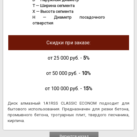
T
— Ширина сегмента
X
— Высота сегмента
H
— Диаметр посадочного
отверстия
Скидки при заказе:
от
25 000
руб. -
5
%
от
50 000
руб. -
10
%
от
100 000
руб. -
15
%
Диск алмазный 1A1RSS CLASSIC ECONOM подходит для
бытового использования. Предназначен для резки бетона,
промывного бетона, тротуарных плит, твердого песчаника,
кирпича.
Вернутся назад