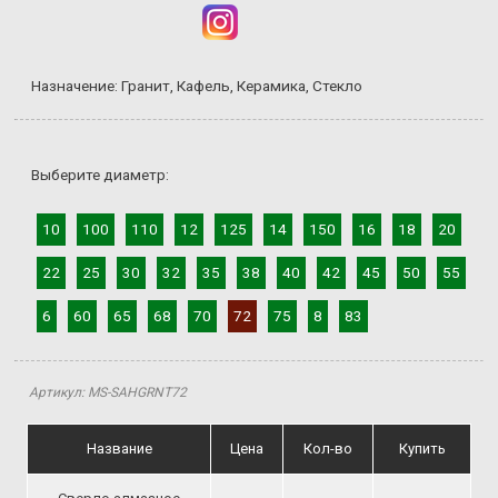
Назначение: Гранит, Кафель, Керамика, Стекло
Выберите диаметр:
10
100
110
12
125
14
150
16
18
20
22
25
30
32
35
38
40
42
45
50
55
6
60
65
68
70
72
75
8
83
Артикул: MS-SAHGRNT72
Название
Цена
Кол-во
Купить