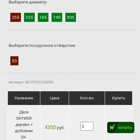
Выберите диаметр:
255
355
165
190
305
Выберите посадочное отверстие:
30
Артикул: SK-PPD2558030
Название
Цена
Кол-во
Купить
Диск
SKYWER
дерево +
4200
руб.
КУПИТЬ
добойник
SK-