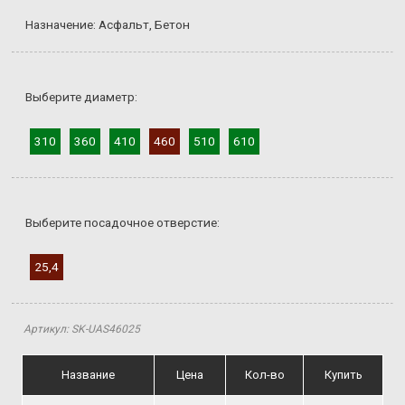
Назначение: Асфальт, Бетон
Выберите диаметр:
310
360
410
460
510
610
Выберите посадочное отверстие:
25,4
Артикул: SK-UAS46025
Название
Цена
Кол-во
Купить