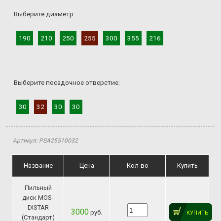
Выберите диаметр:
190
210
250
255
300
355
216
Выберите посадочное отверстие:
30
32
30
30
Артикул: PSA25510032
Название
Цена
Кол-во
Купить
Пильный
диск MOS-
DISTAR
3000
руб.
КУПИТЬ
(Стандарт)