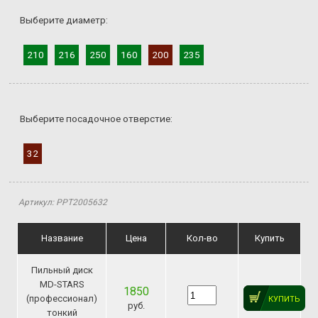
Выберите диаметр:
210
216
250
160
200
235
Выберите посадочное отверстие:
32
Артикул: PPT2005632
Название
Цена
Кол-во
Купить
Пильный диск
MD-STARS
1850
(профессионал)
КУПИТЬ
руб.
тонкий