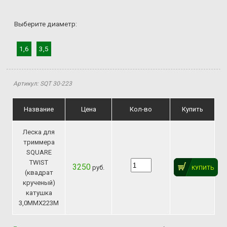
Выберите диаметр:
1,6
3,5
Артикул: SQT 30-223
Название
Цена
Кол-во
Купить
Леска для
триммера
SQUARE
TWIST
3250
руб.
КУПИТЬ
(квадрат
крученый)
катушка
3,0ММХ223М