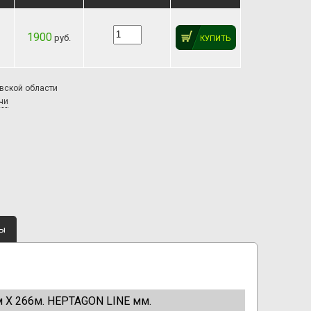
1900
руб.
КУПИТЬ
овской области
чи
ты
м Х 266м. HEPTAGON LINE мм.