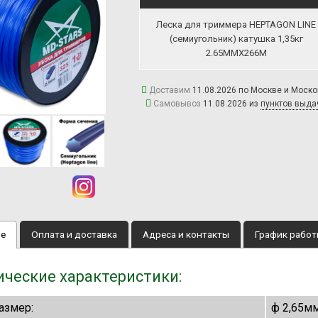
Леска для триммера HEPTAGON LINE
(семиугольник) катушка 1,35кг
2.65MMX266M
Доставим
11.08.2026 по Москве и Моск
Самовывоз
11.08.2026 из
пунктов выда
ие
Оплата и доставка
Адреса и контакты
График рабо
ические характеристики:
азмер:
ф 2,65м