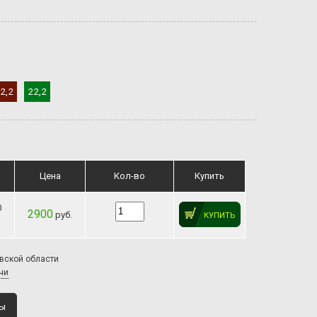
2,2
22,2
Цена
Кол-во
Купить
0
2900
руб.
КУПИТЬ
овской области
чи
ты