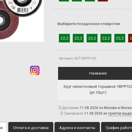
Выберите посадочное отверстие:
22,2
22,2
22,2
22,2
22,2
2
Артикул: KLT180*P120
Название
Круг лепестковый торцевой 180*P12
(уп.10шт)
Доставим
11.08.2026 по Москве и Моск
Самовывоз
11.08.2026 из
пунктов выда
ие
Оплата и доставка
Адреса и контакты
График рабо