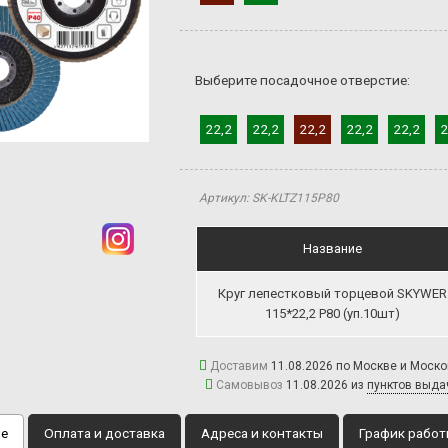
Выберите посадочное отверстие:
22,2
22,2
22,2
22,2
22,2
2
Артикул: SK-KLTZ115P80
Название
Круг лепестковый торцевой SKYWER
115*22,2 P80 (уп.10шт)
Доставим
11.08.2026 по Москве и Моск
Самовывоз
11.08.2026 из
пунктов выда
ие
Оплата и доставка
Адреса и контакты
График рабо