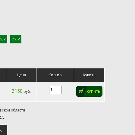
2,2
22,2
Цена
Кол-во
Купить
2150
руб.
КУПИТЬ
овской области
чи
ты