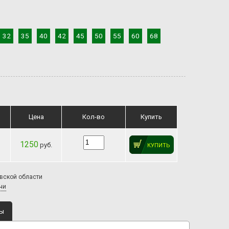
32
35
40
42
45
50
55
60
68
Цена
Кол-во
Купить
1250
руб.
КУПИТЬ
овской области
чи
ты