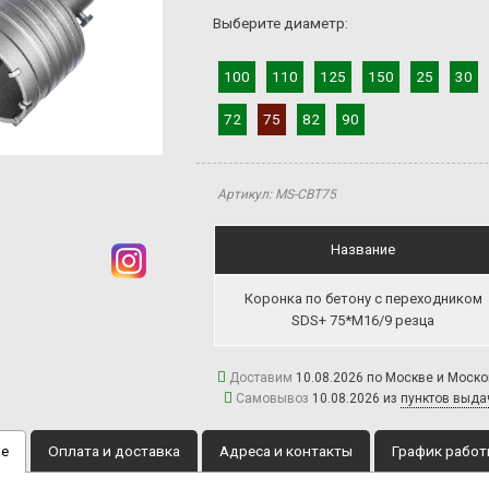
Выберите диаметр:
100
110
125
150
25
30
72
75
82
90
Артикул: MS-CBT75
Название
Коронка по бетону с переходником
SDS+ 75*M16/9 резца
Доставим
10.08.2026 по Москве и Моск
Самовывоз
10.08.2026 из
пунктов выда
ие
Оплата и доставка
Адреса и контакты
График рабо