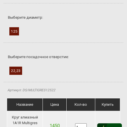
Выберите диаметр:
125
Выберите посадочное отверстие:
22,23
Артикул: DS/MULTIGRES12522
Название
Цена
Кол-во
Купить
Круг алмазный
1A1R Multigres
1450