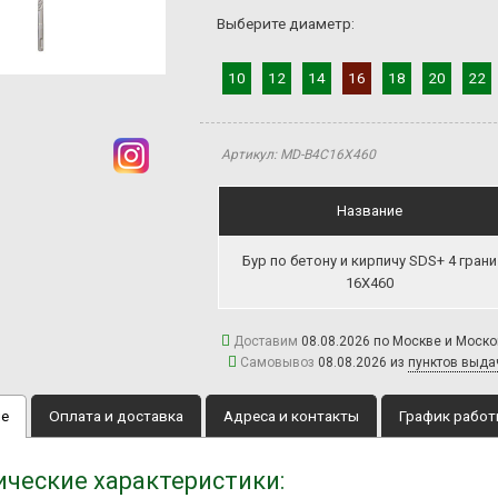
Выберите диаметр:
10
12
14
16
18
20
22
Артикул: MD-B4C16Х460
Название
Бур по бетону и кирпичу SDS+ 4 грани
16Х460
Доставим
08.08.2026 по Москве и Моск
Самовывоз
08.08.2026 из
пунктов выда
ие
Оплата и доставка
Адреса и контакты
График рабо
ические характеристики: