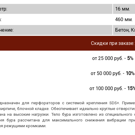
тр:
16 мм.
:
460 мм.
чение:
Бетон, К
Скидки при заказе:
от
25 000
руб. -
5
%
от
50 000
руб. -
10
%
от
100 000
руб. -
15
дназначен для перфораторов с системой крепления SDS+. Приме
 кирпиче, блочной кладке. Обеспечивает идеально круглые отверст
ана на высокие нагрузки. Тело бура изготовлено из специального
ия бура рассчитана для максимального снижения вибрации при
я режущими кромками.