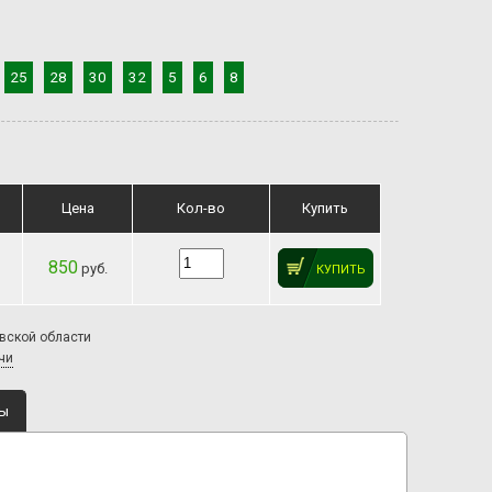
25
28
30
32
5
6
8
Цена
Кол-во
Купить
850
руб.
КУПИТЬ
овской области
чи
ты