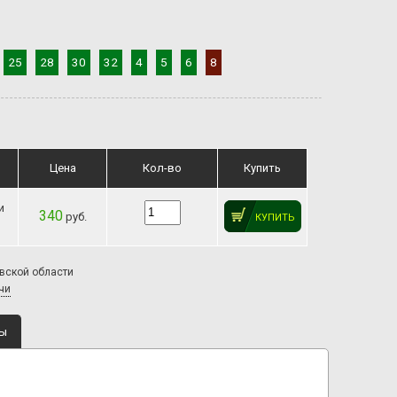
25
28
30
32
4
5
6
8
Цена
Кол-во
Купить
и
340
руб.
КУПИТЬ
овской области
чи
ты