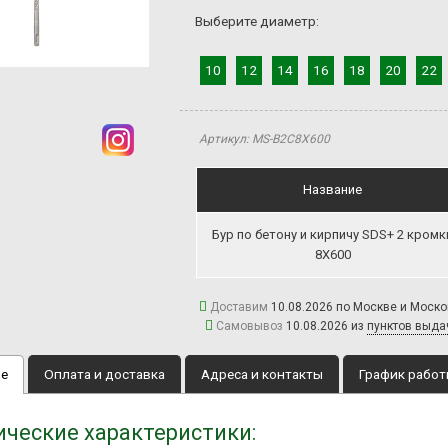
Выберите диаметр:
10
12
14
16
18
20
22
Артикул: MS-B2C8Х600
Название
Бур по бетону и кирпичу SDS+ 2 кромк
8Х600
Доставим
10.08.2026 по Москве и Моск
Самовывоз
10.08.2026 из
пунктов выда
ие
Оплата и доставка
Адреса и контакты
График рабо
ические характеристики: