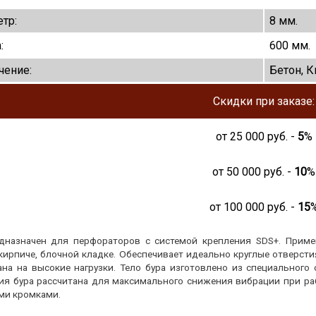
тр:
8 мм.
:
600 мм.
чение:
Бетон, К
Скидки при заказе:
от
25 000
руб. -
5
%
от
50 000
руб. -
10
%
от
100 000
руб. -
15
дназначен для перфораторов с системой крепления SDS+. Приме
 кирпиче, блочной кладке. Обеспечивает идеально круглые отверст
ана на высокие нагрузки. Тело бура изготовлено из специального
ия бура рассчитана для максимального снижения вибрации при ра
ми кромками.