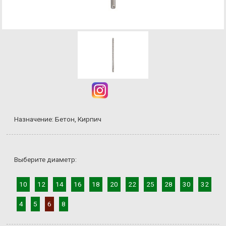
Назначение: Бетон, Кирпич
Выберите диаметр:
10
12
14
16
18
20
22
25
28
30
32
4
5
6
8